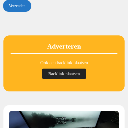
Adverteren
Ook een backlink plaatsen
Backlink plaatsen