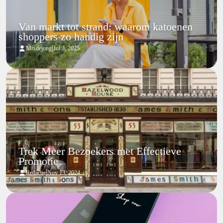
Van markt tot strand: waarom katoenen
shoppers zo handig zijn
|
Mrsdejong
Jul 3, 2025
Trek Meer Bezoekers met Effectieve
Promotie
|
Redactie
Nov 13, 2024